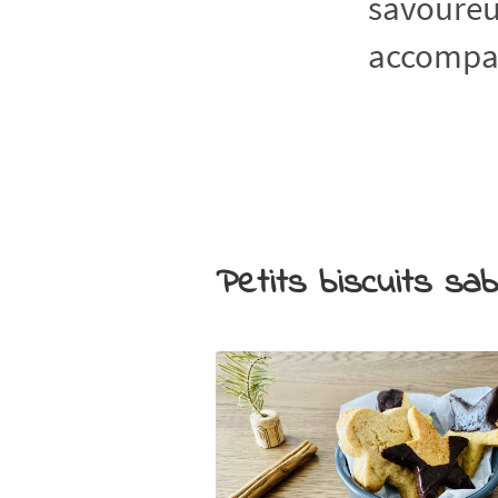
savoureux
accompag
Petits biscuits sa