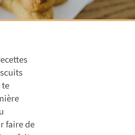
recettes
scuits
 te
emière
au
r faire de