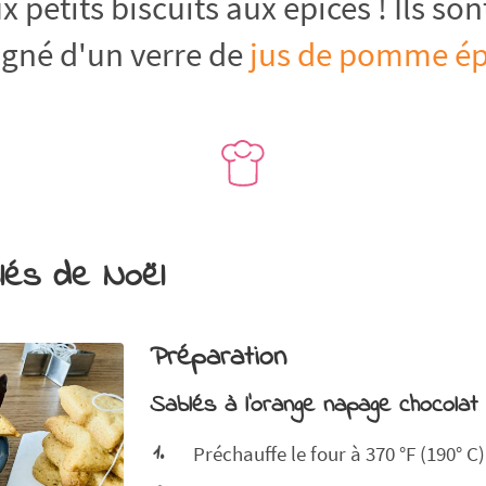
 petits biscuits aux épices ! Ils son
né d'un verre de
jus de pomme ép
blés de Noël
Préparation
Sablés à l'orange napage chocolat
Préchauffe le four à 370 °F (190° C)