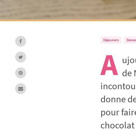
Déjeuners
Desse
A
ujo
de 
incontour
donne deu
pour fair
chocolat 