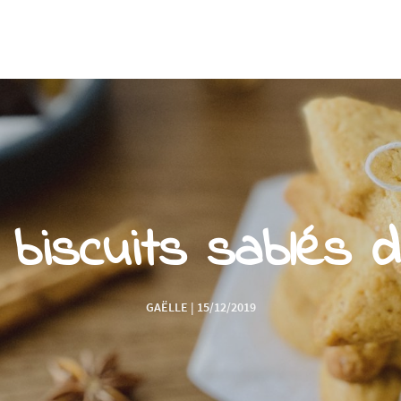
 biscuits sablés 
GAËLLE | 15/12/2019