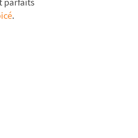
t parfaits
icé
.