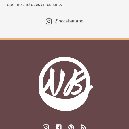
que mes astuces en cuisine.
@notabanane