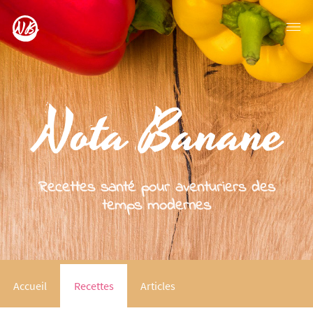
Recettes santé pour aventuriers des
temps modernes
Accueil
Recettes
Articles