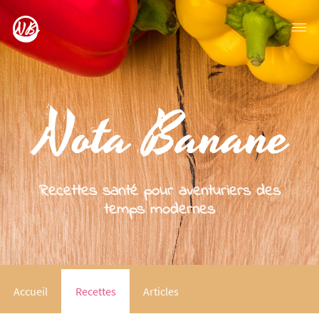
Recettes santé pour aventuriers des
temps modernes
Accueil
Recettes
Articles