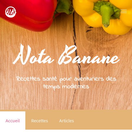
Recettes santé pour aventuriers des
temps modernes
Accueil
Recettes
Articles