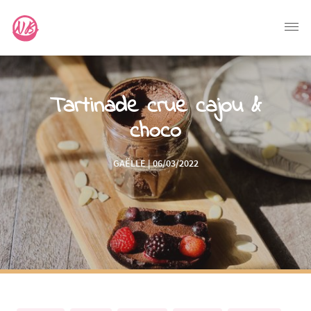
Tartinade crue cajou &
choco
GAËLLE | 06/03/2022