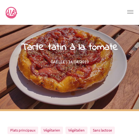
Tarte tatin à la tomate
GAËLLE | 14/04/2019
Plats principaux
Végétarien
Végétalien
Sans lactose