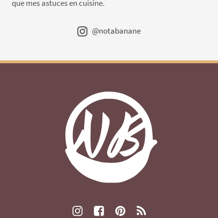
que mes astuces en cuisine.
@notabanane