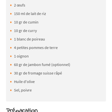
2 œufs
150 ml de lait de riz
10 gr de cumin
10 gr de curry
1 blanc de poireau
4 petites pommes de terre
1 oignon
60 gr de jambon fumé (optionnel)
30 gr de fromage suisse râpé
Huile d'olive
Sel, poivre
Préparation