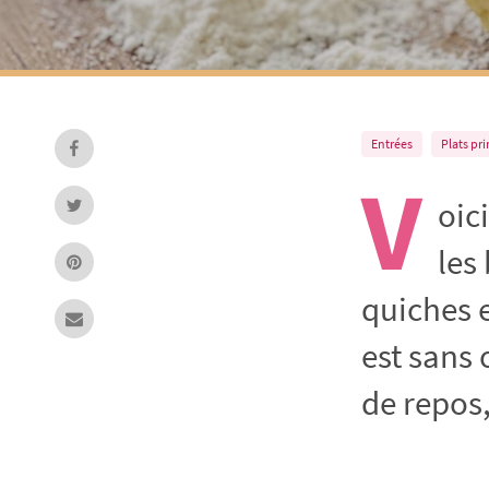
Entrées
Plats pr
V
oic
les
quiches e
est sans
de repos