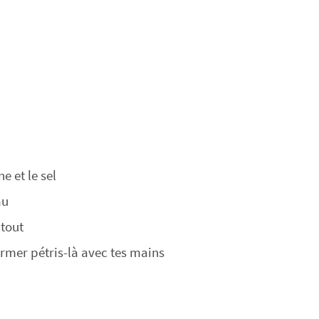
e et le sel
au
 tout
rmer pétris-là avec tes mains