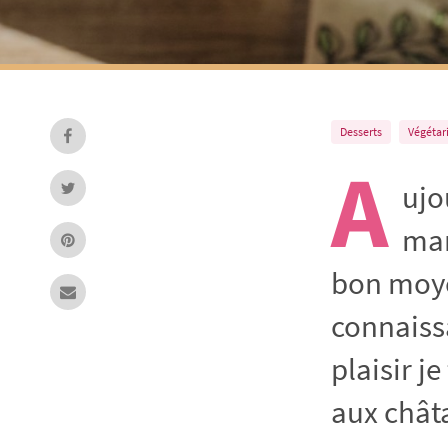
Desserts
Végétar
A
ujo
mar
bon moyen
connaissa
plaisir j
aux chât