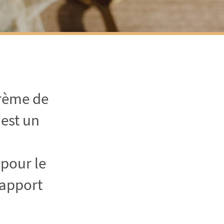
crème de
est un
 pour le
rapport