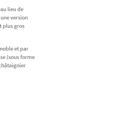
au lieu de
 une version
t plus gros
noble et par
base (sous forme
châtaignier