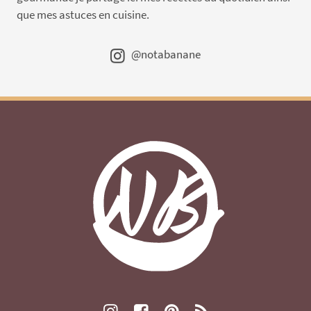
que mes astuces en cuisine.
@notabanane