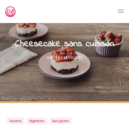
Cheesecake sans cuisson
GAËLLE | 11/09/2021
Desserts
Végétarien
Sans gluten