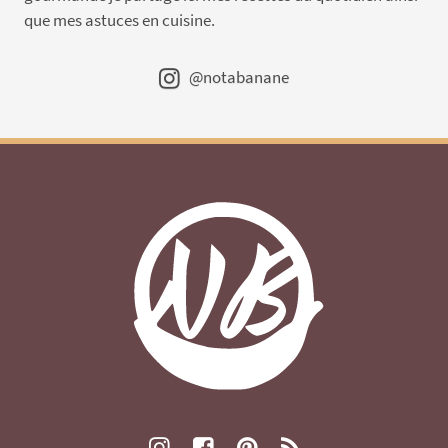
que mes astuces en cuisine.
@notabanane