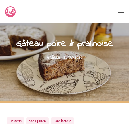
Gâteau poire & pralinoise
GAËLLE | 22/03/2020
Desserts
Sans gluten
Sans lactose